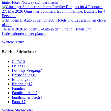
hinter Fjord Norway sichtbar macht
27. Mai 2026
Günstiger Sommerurlaub mit Familie: Budgets für 4
Personen
16. Mai 2026
Mit dem E-Auto in den Urlaub: Hotels und
Ladestationen clever planen
Weitere Artikel
Beliebte Stichwörter
Cafés
10
Deich
17
Deichspaziergang
7
Entspannung
10
Erholung
35
Ernährung
17
Familie
3
Familienurlaub
7
fangfrischer Fisch
4
Fauna
17
Weitere Stichwörter