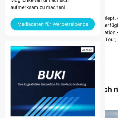
Möglichkeiten um auf sich
ückbank.
aufmerksam zu machen!
vom E-Auto-Urlaub als Nervenkrimi? Der Akku piept, d
Mediadaten für Werbetreibende
 Kids fragen, wann endlich das WLAN wieder verfügb
ehr, sondern einfach ein Teil der Reiseorganisation
t sich der Reichweitenkrimi in eine entspannte Tour,
aussteigst.
utschland und Europa viel besser
lender Planung oder Unsicherheit
tress – und sparen dir Zeit
usst du kennen, bevor du dich 
?