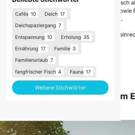
ingt, wenn du die wichtigsten Punkte systematisch ab
l mit Ladestation direkt buchen und alle Apps sowie 
Cafés
10
Deich
17
trecken und der entspannte Start ist garantiert.
Deichspaziergang
7
ulieren – Extralast wie Dachbox oder Kindersitz einr
Entspannung
10
Erholung
35
ßen Ladeparks auswählen
Ernährung
17
Familie
3
nkt (besser Reservierung!) buchen
Familienurlaub
7
arten griffbereit halten
fangfrischer Fisch
4
Fauna
17
pausen als Familienzeit nutzen
Weitere Stichwörter
zeigen, wie der Urlaub mit dem 