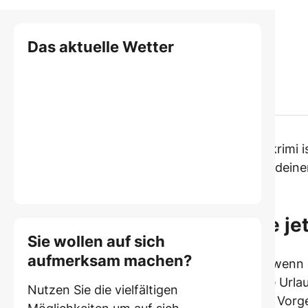
Das aktuelle Wetter
to-Urlaub so entscheidend?
ür einen entspannten E-Auto-Urlaub?
rklich mehr Entspannung?
verlangt kluge Planung, doch der Reichweitenkrimi i
checkst. Ein Hotel mit Lademöglichkeit macht deine
essfreies
Reisen
.
g beim E-Auto-Urlaub gerade jet
Sie wollen auf sich
aufmerksam machen?
te dank besserer Infrastruktur viel entspannter, wen
l mit Ladestation buchst. Deutschland und viele Urla
Nutzen Sie die vielfältigen
ttlicher als noch vor wenigen Jahren – cleveres Vor