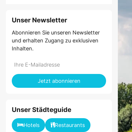
Unser Newsletter
Abonnieren Sie unseren Newsletter
und erhalten Zugang zu exklusiven
Inhalten.
Do
*Ihre
not
E-
fill
Mailadresse:
Jetzt abonnieren
this
field
Unser Städteguide
Hotels
Restaurants