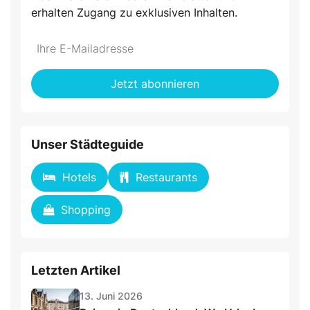
erhalten Zugang zu exklusiven Inhalten.
Do
*Ihre
not
E-
fill
Mailadresse:
Jetzt abonnieren
this
field
Unser Städteguide
Hotels
Restaurants
Shopping
Letzten Artikel
13. Juni 2026