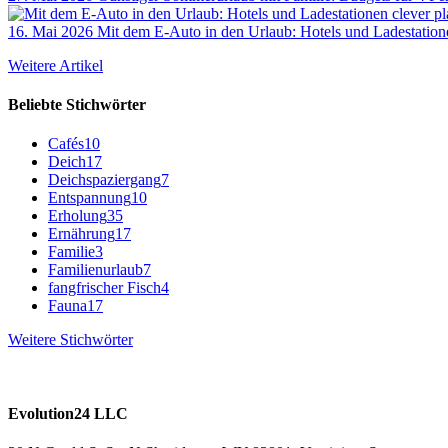
16. Mai 2026
Mit dem E-Auto in den Urlaub: Hotels und Ladestation
Weitere Artikel
Beliebte Stichwörter
Cafés
10
Deich
17
Deichspaziergang
7
Entspannung
10
Erholung
35
Ernährung
17
Familie
3
Familienurlaub
7
fangfrischer Fisch
4
Fauna
17
Weitere Stichwörter
Evolution24 LLC