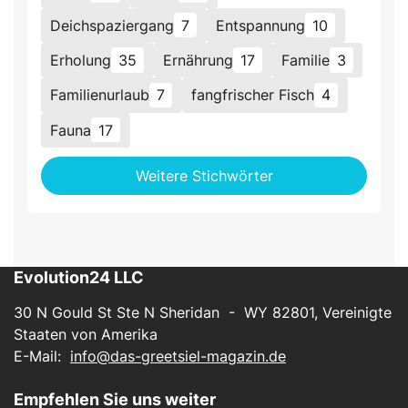
Deichspaziergang
7
Entspannung
10
Erholung
35
Ernährung
17
Familie
3
Familienurlaub
7
fangfrischer Fisch
4
Fauna
17
Weitere Stichwörter
Evolution24 LLC
30 N Gould St Ste N Sheridan - WY 82801, Vereinigte
Staaten von Amerika
E-Mail:
info@das-greetsiel-magazin.de
Empfehlen Sie uns weiter