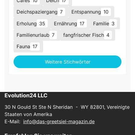
Cafés
10
Deich
17
Deichspaziergang
7
Entspannung
10
Erholung
35
Ernährung
17
Familie
3
Familienurlaub
7
fangfrischer Fisch
4
Fauna
17
Weitere Stichwörter
Evolution24 LLC
30 N Gould St Ste N Sheridan - WY 82801, Vereinigte
Staaten von Amerika
E-Mail:
info@das-greetsiel-magazin.de